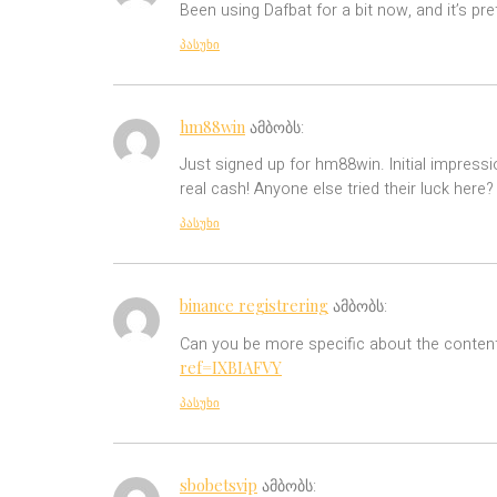
Been using Dafbat for a bit now, and it’s pret
პასუხი
hm88win
ამბობს:
Just signed up for hm88win. Initial impress
real cash! Anyone else tried their luck here?
პასუხი
binance registrering
ამბობს:
Can you be more specific about the content 
ref=IXBIAFVY
პასუხი
sbobetsvip
ამბობს: