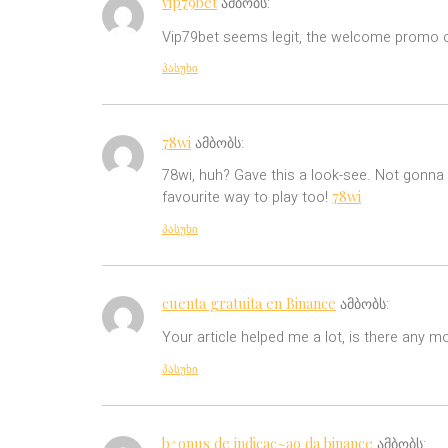
vip79bet
ამბობს:
Vip79bet seems legit, the welcome promo c
პასუხი
78wi
ამბობს:
78wi, huh? Gave this a look-see. Not gonna li
78wi
favourite way to play too!
პასუხი
cuenta gratuita en Binance
ამბობს:
Your article helped me a lot, is there any 
პასუხი
b^onus de indicac~ao da binance
ამბობს: