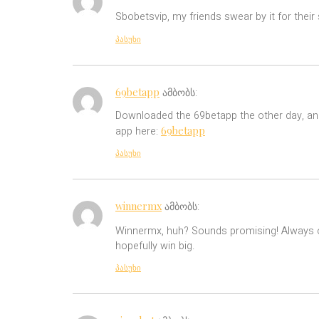
Sbobetsvip, my friends swear by it for their
პასუხი
69betapp
ამბობს:
Downloaded the 69betapp the other day, and 
69betapp
app here:
პასუხი
winnermx
ამბობს:
Winnermx, huh? Sounds promising! Always o
hopefully win big.
პასუხი