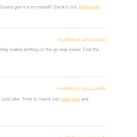
sbobetsvip
onna give it a try myself! Check it out:
.
დეკემბერი 19, 2025 6:43 am-ში
itely makes betting on the go way easier. Find the
დეკემბერი 20, 2025 2:10 am-ში
winnermx
 cool vibe. Time to check out
and