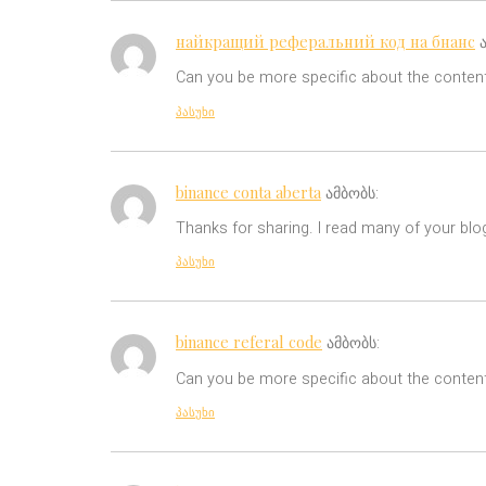
найкращий реферальний код на бнанс
Can you be more specific about the content 
პასუხი
binance conta aberta
ამბობს:
Thanks for sharing. I read many of your blog
პასუხი
binance referal code
ამბობს:
Can you be more specific about the content 
პასუხი