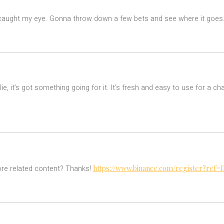
aught my eye. Gonna throw down a few bets and see where it goes. G
e, it’s got something going for it. It’s fresh and easy to use for a c
https://www.binance.com/register?ref=
more related content? Thanks!