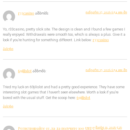
იანვარი 17, 2026 6:54 am-ში
r33casino
ამბობს:
Yo, r33casino, pretty slick site. The design is clean and I found a few games I
really enjoyed. Withdrawals were smooth too, which is always a plus. Give it a
r33casino
look if you’re hunting for something different. Link below:
პასუხი
იანვარი 17, 2026 6:54 am-ში
69jilislot
ამბობს:
Tried my luck on 69jilislot and had a pretty good experience. They have some
interesting slot games that I haven’t seen elsewhere. Worth a look if you’re
69jilislot
bored with the usual stuff. Get the scoop here:
პასუხი
მაისი 11, 2026 5:26
Регистрирайте се, за да получите 100 USDT