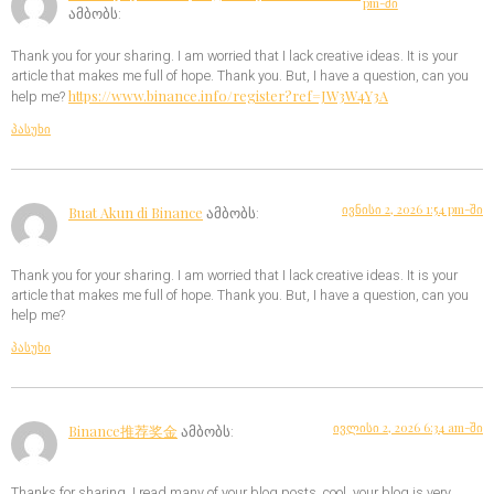
pm-ში
ამბობს:
Thank you for your sharing. I am worried that I lack creative ideas. It is your
article that makes me full of hope. Thank you. But, I have a question, can you
https://www.binance.info/register?ref=JW3W4Y3A
help me?
პასუხი
ივნისი 2, 2026 1:54 pm-ში
Buat Akun di Binance
ამბობს:
Thank you for your sharing. I am worried that I lack creative ideas. It is your
article that makes me full of hope. Thank you. But, I have a question, can you
help me?
პასუხი
ივლისი 2, 2026 6:34 am-ში
Binance推荐奖金
ამბობს:
Thanks for sharing. I read many of your blog posts, cool, your blog is very