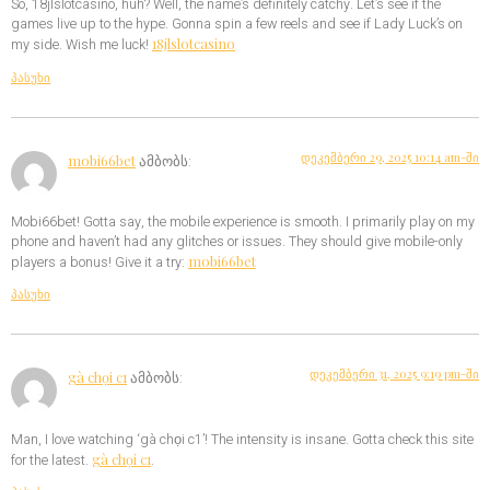
So, 18jlslotcasino, huh? Well, the name’s definitely catchy. Let’s see if the
games live up to the hype. Gonna spin a few reels and see if Lady Luck’s on
18jlslotcasino
my side. Wish me luck!
პასუხი
დეკემბერი 29, 2025 10:14 am-ში
mobi66bet
ამბობს:
Mobi66bet! Gotta say, the mobile experience is smooth. I primarily play on my
phone and haven’t had any glitches or issues. They should give mobile-only
mobi66bet
players a bonus! Give it a try:
პასუხი
დეკემბერი 31, 2025 9:19 pm-ში
gà chọi c1
ამბობს:
Man, I love watching ‘gà chọi c1’! The intensity is insane. Gotta check this site
gà chọi c1
for the latest.
.