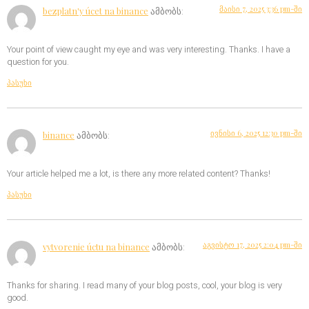
მაისი 7, 2025 3:36 pm-ში
bezplatn'y úcet na binance
ამბობს:
Your point of view caught my eye and was very interesting. Thanks. I have a
question for you.
პასუხი
ივნისი 6, 2025 12:30 pm-ში
binance
ამბობს:
Your article helped me a lot, is there any more related content? Thanks!
პასუხი
აგვისტო 17, 2025 2:04 pm-ში
vytvorenie úctu na binance
ამბობს:
Thanks for sharing. I read many of your blog posts, cool, your blog is very
good.