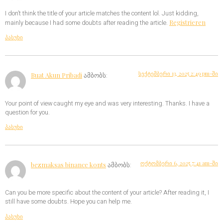
I don’t think the title of your article matches the content lol. Just kidding,
Registrieren
mainly because I had some doubts after reading the article.
პასუხი
სექტემბერი 13, 2025 2:49 pm-ში
Buat Akun Pribadi
ამბობს:
Your point of view caught my eye and was very interesting. Thanks. I have a
question for you.
პასუხი
ოქტომბერი 6, 2025 7:41 am-ში
bezmaksas binance konts
ამბობს:
Can you be more specific about the content of your article? After reading it, I
still have some doubts. Hope you can help me.
პასუხი