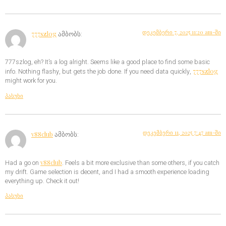
დეკემბერი 7, 2025 11:20 am-ში
777szlog
ამბობს:
777szlog, eh? It’s a log alright. Seems like a good place to find some basic
777szlog
info. Nothing flashy, but gets the job done. If you need data quickly,
might work for you.
პასუხი
დეკემბერი 11, 2025 7:47 am-ში
v88club
ამბობს:
v88club
Had a go on
. Feels a bit more exclusive than some others, if you catch
my drift. Game selection is decent, and I had a smooth experience loading
everything up. Check it out!
პასუხი