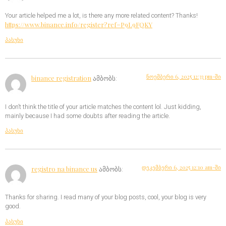
Your article helped me a lot, is there any more related content? Thanks!
https://www.binance.info/register?ref=P9L9FQKY
პასუხი
ნოემბერი 6, 2025 12:33 pm-ში
binance registration
ამბობს:
I don’t think the title of your article matches the content lol. Just kidding,
mainly because I had some doubts after reading the article.
პასუხი
დეკემბერი 6, 2025 12:10 am-ში
registro na binance us
ამბობს:
Thanks for sharing. I read many of your blog posts, cool, your blog is very
good.
პასუხი