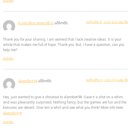
პასუხი
იანვარი 8, 2026 11:01 am-ში
Kostenlos anmelden
ამბობს:
Thank you for your sharing. I am worried that I lack creative ideas. It is your
article that makes me full of hope. Thank you. But, I have a question, can you
help me?
პასუხი
იანვარი 17, 2026 6:54 am-ში
alanobet98
ამბობს:
Hey, just wanted to give a shoutout to alanobet98. Gave it a shot on a whim
and was pleasantly surprised. Nothing fancy, but the games are fun and the
bonuses are decent. Give ’em a whirl and see what you think! More info here:
alanobet98
პასუხი