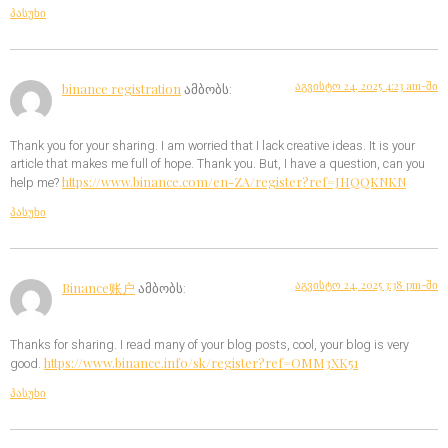
პასუხი
აგვისტო 24, 2025 4:23 am-ში
binance registration
ამბობს:
Thank you for your sharing. I am worried that I lack creative ideas. It is your
article that makes me full of hope. Thank you. But, I have a question, can you
https://www.binance.com/en-ZA/register?ref=JHQQKNKN
help me?
პასუხი
აგვისტო 24, 2025 3:38 pm-ში
Binance账户
ამბობს:
Thanks for sharing. I read many of your blog posts, cool, your blog is very
https://www.binance.info/sk/register?ref=OMM3XK51
good.
პასუხი