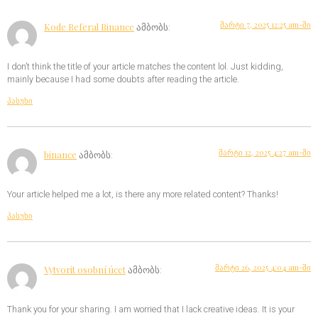
მარტი 7, 2025 12:25 am-ში
Kode Referal Binance
ამბობს:
I don’t think the title of your article matches the content lol. Just kidding,
mainly because I had some doubts after reading the article.
პასუხი
მარტი 12, 2025 4:27 am-ში
binance
ამბობს:
Your article helped me a lot, is there any more related content? Thanks!
პასუხი
მარტი 26, 2025 4:04 am-ში
Vytvorit osobní úcet
ამბობს:
Thank you for your sharing. I am worried that I lack creative ideas. It is your