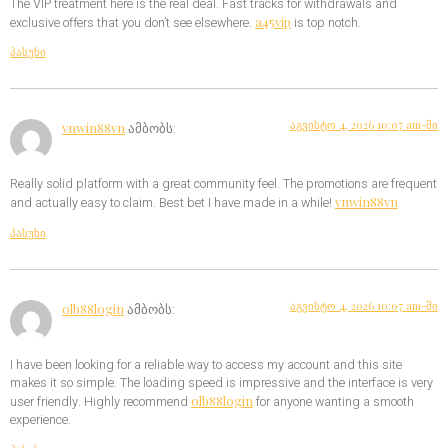
The VIP treatment here is the real deal. Fast tracks for withdrawals and
a45vip
exclusive offers that you don’t see elsewhere.
is top notch.
პასუხი
აგვისტო 4, 2026 10:07 am-ში
vnwin88vn
ამბობს:
Really solid platform with a great community feel. The promotions are frequent
vnwin88vn
and actually easy to claim. Best bet I have made in a while!
პასუხი
აგვისტო 4, 2026 10:07 am-ში
olb88login
ამბობს:
I have been looking for a reliable way to access my account and this site
makes it so simple. The loading speed is impressive and the interface is very
olb88login
user friendly. Highly recommend
for anyone wanting a smooth
experience.