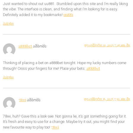
Just wanted to shout out uu881. Stumbled upon this site and I’m really liking
the vibe. The interface is clean, and finding what I’m looking for is easy.
uu881
Definitely added it to my bookmarks!
პასუხი
დეკემბერი 11, 2025 7:45 am-ში
a888bet
ამბობს:
Thinking of placing a bet on a888bet tonight. Hope my lucky numbers come
a888bet
through! Cross your fingers for me! Place your bets:
პასუხი
დეკემბერი 15, 2025 7:30 am-ში
78wi
ამბობს:
78wi, huh? Gave this a look-see. Not gonna lie, it’s got something going for it.
It’s fresh and easy to use for a change. Maybe try it out, you might find your
78wi
new favourite way to play too!