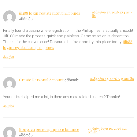
იანვარი 27, 2026 2:54 am-
jili188 login registration philippines
ში
ამბობს:
Finally found a casino where registration in the Philippines is actually smooth!
Jili188 made the process quick and painless. Game selection is decent too.
jili188
Thanks for the convenience! Do yourself a favor and try this place today.
login registration philippines
პასუხი
იანვარი 27, 2026 6:57 am-ში
Create Personal Account
ამბობს:
Your article helped me a lot, is there any more related content? Thanks!
პასუხი
თებერვალი 10, 2026 1:25
Бонус за регистрацию в binance
pm-ში
ამბობს: