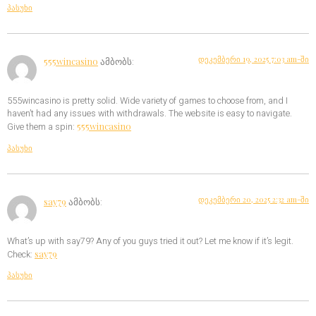
პასუხი
დეკემბერი 19, 2025 7:03 am-ში
555wincasino
ამბობს:
555wincasino is pretty solid. Wide variety of games to choose from, and I
haven’t had any issues with withdrawals. The website is easy to navigate.
555wincasino
Give them a spin:
პასუხი
დეკემბერი 20, 2025 2:32 am-ში
say79
ამბობს:
What’s up with say79? Any of you guys tried it out? Let me know if it’s legit.
say79
Check:
პასუხი