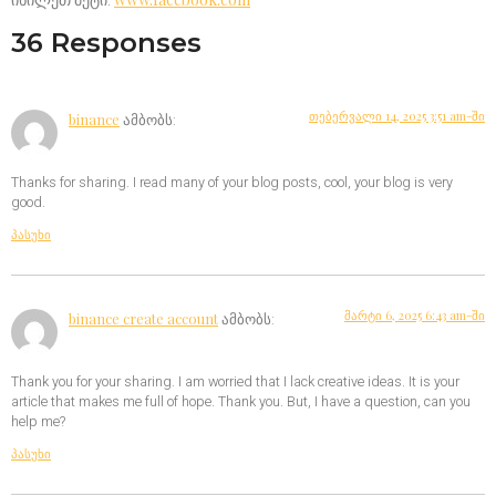
იხილეთ მეტი:
36 Responses
თებერვალი 14, 2025 3:51 am-ში
binance
ამბობს:
Thanks for sharing. I read many of your blog posts, cool, your blog is very
good.
პასუხი
მარტი 6, 2025 6:43 am-ში
binance create account
ამბობს:
Thank you for your sharing. I am worried that I lack creative ideas. It is your
article that makes me full of hope. Thank you. But, I have a question, can you
help me?
პასუხი