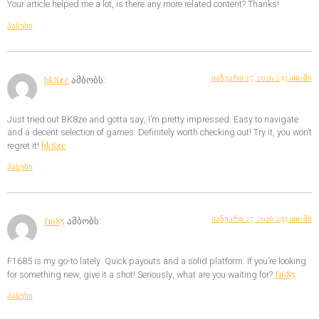
Your article helped me a lot, is there any more related content? Thanks!
პასუხი
იანვარი 27, 2026 2:53 am-ში
bk8ze
ამბობს:
Just tried out BK8ze and gotta say, I’m pretty impressed. Easy to navigate
and a decent selection of games. Definitely worth checking out! Try it, you won’t
bk8ze
regret it!
პასუხი
იანვარი 27, 2026 2:53 am-ში
f1685
ამბობს:
F1685 is my go-to lately. Quick payouts and a solid platform. If you’re looking
f1685
for something new, give it a shot! Seriously, what are you waiting for?
პასუხი