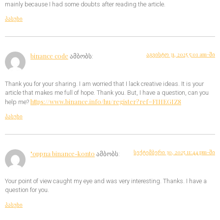
mainly because I had some doubts after reading the article.
პასუხი
აგვისტო 31, 2025 5:01 am-ში
binance code
ამბობს:
Thank you for your sharing. I am worried that I lack creative ideas. It is your
article that makes me full of hope. Thank you. But, I have a question, can you
https://www.binance.info/hu/register?ref=FIHEGIZ8
help me?
პასუხი
სექტემბერი 30, 2025 11:44 pm-ში
"oppna binance-konto
ამბობს:
Your point of view caught my eye and was very interesting. Thanks. I have a
question for you.
პასუხი