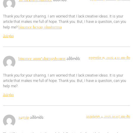
Thank you for your sharing. I am worried that I lack creative ideas. It is your
article that makes me full of hope. Thank you. But, I have a question, can you
binance hesap olusturma
help me?
პასუხი
ივლისი 15, 2026 4:22 am-ში
binance anm"alningsbonus
ამბობს:
Thank you for your sharing. I am worried that I lack creative ideas. It is your
article that makes me full of hope. Thank you. But, I have a question, can you
help me?
პასუხი
აგვისტო 4, 2026 10:07 am-ში
a45vip
ამბობს: