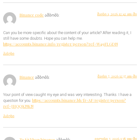
მაისი 1, 2026 12:42 am-ში
Binance code
ამბობს:
Can you be more specific about the content of your article? After reading it, I
still have some doubts. Hope you can help me.
https://accounts.binance.info/register/person?ref=W49FLGDN
პასუხი
მაისი 7, 2026 12:37 am-ში
Binance
ამბობს:
Your point of view caught my eye and was very interesting. Thanks. I have a
https://accounts.binance.bh/fr-AF/register/person?
question for you.
ref=JHQQKNKN
პასუხი
ივლისი 7, 2026 1:38 pm-ში
To tài khon binance
ამბობს: