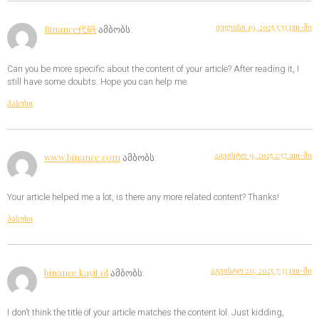
ივლისი 19, 2025 5:53 pm-ში
Binance代码
ამბობს:
Can you be more specific about the content of your article? After reading it, I
still have some doubts. Hope you can help me.
პასუხი
აგვისტო 9, 2025 2:57 am-ში
www.binance.com
ამბობს:
Your article helped me a lot, is there any more related content? Thanks!
პასუხი
აგვისტო 20, 2025 7:33 pm-ში
binance kayit ol
ამბობს:
I don’t think the title of your article matches the content lol. Just kidding,