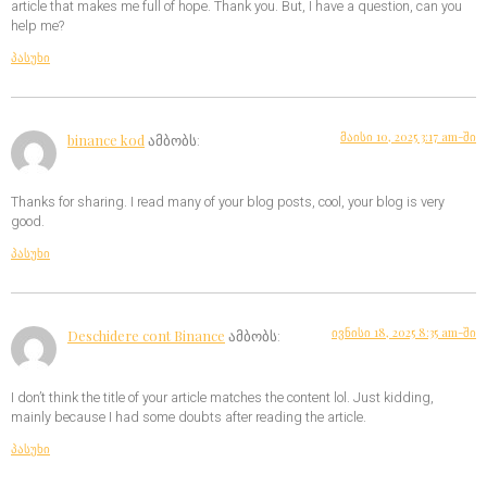
article that makes me full of hope. Thank you. But, I have a question, can you
help me?
პასუხი
მაისი 10, 2025 3:17 am-ში
binance kod
ამბობს:
Thanks for sharing. I read many of your blog posts, cool, your blog is very
good.
პასუხი
ივნისი 18, 2025 8:35 am-ში
Deschidere cont Binance
ამბობს:
I don’t think the title of your article matches the content lol. Just kidding,
mainly because I had some doubts after reading the article.
პასუხი